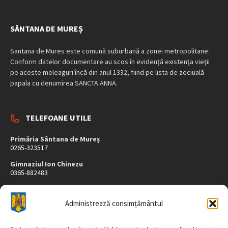
SÂNTANA DE MUREȘ
Santana de Mures este comună suburbană a zonei metropolitane.
Conform datelor documentare au scos în evidenţă existenţa vieţii
pe aceste meleaguri încă din anul 1332, fiind pe lista de zeciuală
papala cu denumirea SANCTA ANNA.
TELEFOANE UTILE
Primăria Sântana de Mureș
0265-323517
Gimnaziul Ion Chinezu
0365-882483
Dispensar Medical
0265-323507
Administrează consimțământul
Poliție
0265-323407