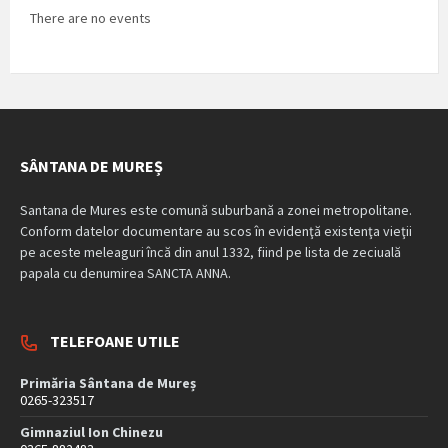
There are no events
SÂNTANA DE MUREȘ
Santana de Mures este comună suburbană a zonei metropolitane.
Conform datelor documentare au scos în evidenţă existenţa vieţii
pe aceste meleaguri încă din anul 1332, fiind pe lista de zeciuală
papala cu denumirea SANCTA ANNA.
TELEFOANE UTILE
Primăria Sântana de Mureș
0265-323517
Gimnaziul Ion Chinezu