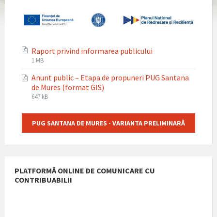
Raport privind informarea publicului
File
File
1 MB
extension:
size:
Anunt public – Etapa de propuneri PUG Santana
pdf
de Mures (format GIS)
File
File
647 kB
extension:
size:
pdf
PUG SANTANA DE MURES - VARIANTA PRELIMINARĂ
PLATFORMĂ ONLINE DE COMUNICARE CU
CONTRIBUABILII