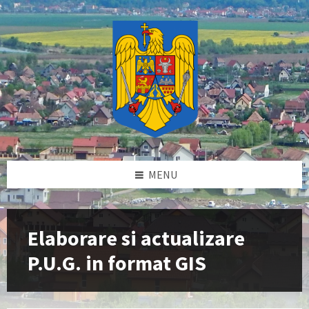
Skip
Skip
Skip
Skip
to
to
to
to
content
left
right
footer
sidebar
sidebar
MENU
Elaborare si actualizare
P.U.G. in format GIS