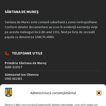
SÂNTANA DE MUREȘ
Santana de Mures este comună suburbană a zonei metropolitane.
Conform datelor documentare au scos în evidenţă existenţa vieţii
pe aceste meleaguri încă din anul 1332, fiind pe lista de zeciuală
papala cu denumirea SANCTA ANNA.
TELEFOANE UTILE
Primăria Sântana de Mureș
0265-323517
Gimnaziul Ion Chinezu
0365-882483
Dispensar Medical
0265-323507
Administrează consimțământul
Poliție
0265-323407
Pentru a oferi cea mai bună experiență, folosim tehnologii, cum ar fi cookie-uri,