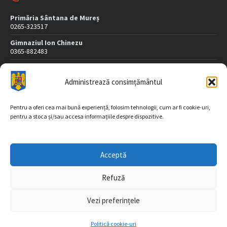
Primăria Sântana de Mureș
0265-323517
Gimnaziul Ion Chinezu
0365-882483
Dispensar Medical
0265-323507
Administrează consimțământul
Poliție
0265-323407
Pentru a oferi cea mai bună experiență, folosim tehnologii, cum ar fi cookie-uri,
pentru a stoca și/sau accesa informațiile despre dispozitive.
DATE DE CONTACT
Acceptă
Str. Morii nr. 26
547565 Sântana de Mureş
Refuză
jud. Mureș
Vezi preferințele
Tel/fax: 0265-323517, 323518
Email: registratura@sintana.ro, sintana@cjmures.ro
Politică cookie-uri