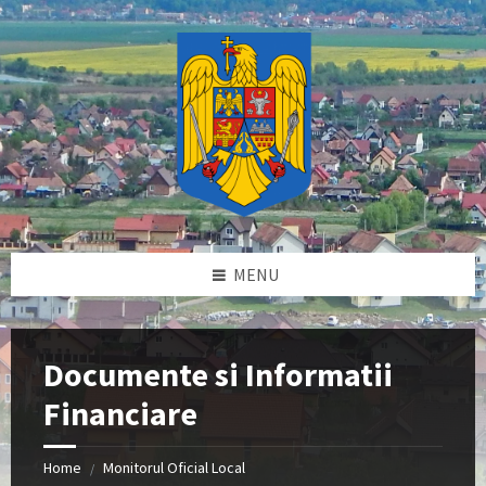
Skip
Skip
Skip
to
to
to
content
left
footer
sidebar
MENU
Documente si Informatii
Financiare
Home
Monitorul Oficial Local
/