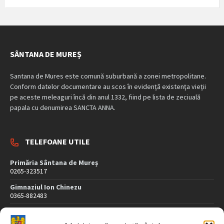
SÂNTANA DE MUREȘ
Santana de Mures este comună suburbană a zonei metropolitane.
Conform datelor documentare au scos în evidenţă existenţa vieţii
pe aceste meleaguri încă din anul 1332, fiind pe lista de zeciuală
papala cu denumirea SANCTA ANNA.
TELEFOANE UTILE
Primăria Sântana de Mureș
0265-323517
Gimnaziul Ion Chinezu
0365-882483
Dispensar Medical
0265-323507