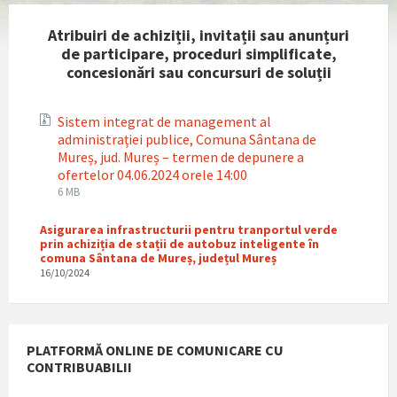
Atribuiri de achiziții, invitații sau anunțuri
de participare, proceduri simplificate,
concesionări sau concursuri de soluții
Sistem integrat de management al
administrației publice, Comuna Sântana de
Mureș, jud. Mureș – termen de depunere a
ofertelor 04.06.2024 orele 14:00
File
File
6 MB
extension:
size:
zip
Asigurarea infrastructurii pentru tranportul verde
prin achiziția de stații de autobuz inteligente în
comuna Sântana de Mureș, județul Mureș
16/10/2024
PLATFORMĂ ONLINE DE COMUNICARE CU
CONTRIBUABILII