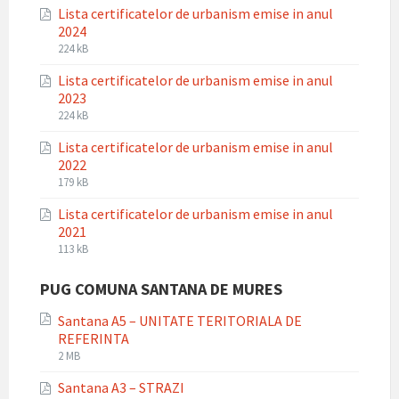
Lista certificatelor de urbanism emise in anul
pdf
2024
File
File
224 kB
extension:
size:
Lista certificatelor de urbanism emise in anul
pdf
2023
File
File
224 kB
extension:
size:
Lista certificatelor de urbanism emise in anul
pdf
2022
File
File
179 kB
extension:
size:
Lista certificatelor de urbanism emise in anul
pdf
2021
File
File
113 kB
extension:
size:
pdf
PUG COMUNA SANTANA DE MURES
Santana A5 – UNITATE TERITORIALA DE
REFERINTA
File
File
2 MB
extension:
size:
Santana A3 – STRAZI
pdf