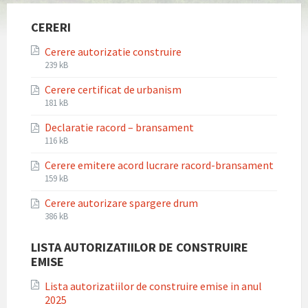
CERERI
Cerere autorizatie construire
File
File
239 kB
extension:
size:
Cerere certificat de urbanism
pdf
File
File
181 kB
extension:
size:
Declaratie racord – bransament
pdf
File
File
116 kB
extension:
size:
Cerere emitere acord lucrare racord-bransament
pdf
File
File
159 kB
extension:
size:
Cerere autorizare spargere drum
pdf
File
File
386 kB
extension:
size:
pdf
LISTA AUTORIZATIILOR DE CONSTRUIRE
EMISE
Lista autorizatiilor de construire emise in anul
2025