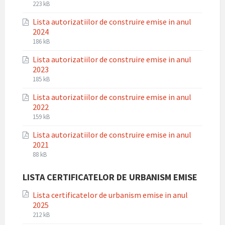
File
File
223 kB
extension:
size:
Lista autorizatiilor de construire emise in anul
pdf
2024
File
File
186 kB
extension:
size:
Lista autorizatiilor de construire emise in anul
pdf
2023
File
File
185 kB
extension:
size:
Lista autorizatiilor de construire emise in anul
pdf
2022
File
File
159 kB
extension:
size:
Lista autorizatiilor de construire emise in anul
pdf
2021
File
File
88 kB
extension:
size:
pdf
LISTA CERTIFICATELOR DE URBANISM EMISE
Lista certificatelor de urbanism emise in anul
2025
File
File
212 kB
extension:
size: