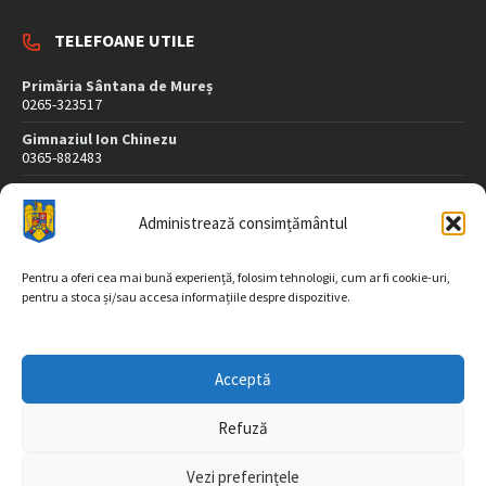
TELEFOANE UTILE
Primăria Sântana de Mureș
0265-323517
Gimnaziul Ion Chinezu
0365-882483
Dispensar Medical
0265-323507
Administrează consimțământul
Poliție
0265-323407
Pentru a oferi cea mai bună experiență, folosim tehnologii, cum ar fi cookie-uri,
pentru a stoca și/sau accesa informațiile despre dispozitive.
DATE DE CONTACT
Acceptă
Str. Morii nr. 26
547565 Sântana de Mureş
Refuză
jud. Mureș
Vezi preferințele
Tel/fax: 0265-323517, 323518