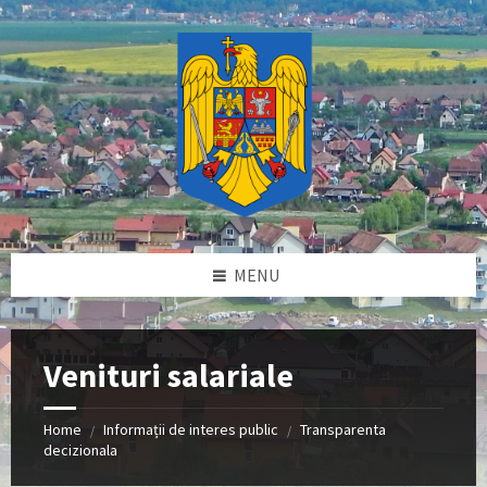
Skip
Skip
Skip
Skip
to
to
to
to
content
left
right
footer
sidebar
sidebar
MENU
Venituri salariale
Home
Informații de interes public
Transparenta
/
/
decizionala