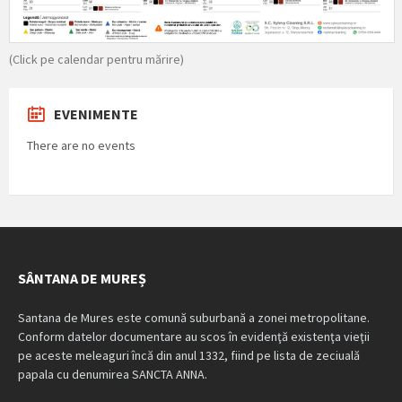
(Click pe calendar pentru mărire)
EVENIMENTE
There are no events
SÂNTANA DE MUREȘ
Santana de Mures este comună suburbană a zonei metropolitane.
Conform datelor documentare au scos în evidenţă existenţa vieţii
pe aceste meleaguri încă din anul 1332, fiind pe lista de zeciuală
papala cu denumirea SANCTA ANNA.