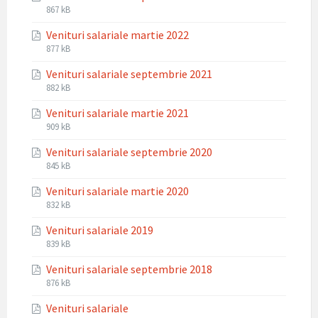
File
File
867 kB
extension:
size:
Venituri salariale martie 2022
pdf
File
File
877 kB
extension:
size:
Venituri salariale septembrie 2021
pdf
File
File
882 kB
extension:
size:
Venituri salariale martie 2021
pdf
File
File
909 kB
extension:
size:
Venituri salariale septembrie 2020
pdf
File
File
845 kB
extension:
size:
Venituri salariale martie 2020
pdf
File
File
832 kB
extension:
size:
Venituri salariale 2019
pdf
File
File
839 kB
extension:
size:
Venituri salariale septembrie 2018
pdf
File
File
876 kB
extension:
size:
Venituri salariale
pdf