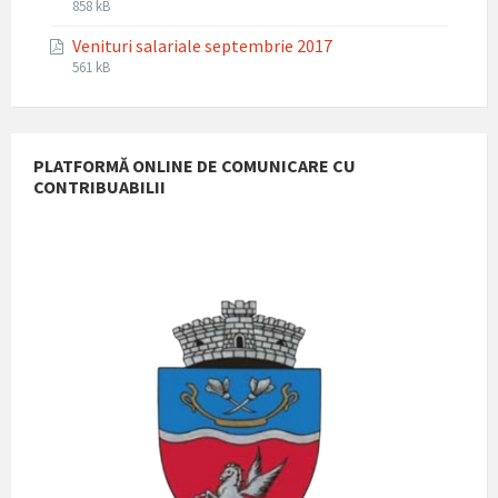
File
File
858 kB
extension:
size:
Venituri salariale septembrie 2017
pdf
File
File
561 kB
extension:
size:
pdf
PLATFORMĂ ONLINE DE COMUNICARE CU
CONTRIBUABILII