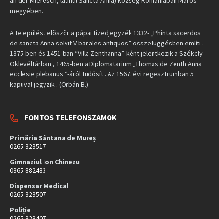
an der Mieresch, latinul Sancta Anna) község Romániában Maros
megyében.
A települést elõször a pápai tizedjegyzék 1332- „Phinta sacerdos
de sancta Anna solvit V banales antiquos”-összefüggésben említi .
1375-ben és 1451-ban “Villa Zenthanna”-ként jelentkezik a Székely
Oklevéltárban , 1465-ben a Diplomatarium „Thomas de Zenth Anna
ecclesie plebanus “-áról tudósít . Az 1567. évi regesztrumban 5
kapuval jegyzik . (Orbán B.)
FONTOS TELEFONSZAMOK
Primăria Sântana de Mureș
0265-323517
Gimnaziul Ion Chinezu
0365-882483
Dispensar Medical
0265-323507
Poliție
0265-323407