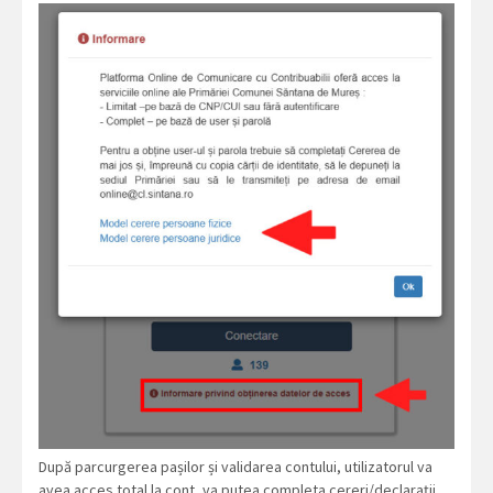
După parcurgerea pașilor și validarea contului, utilizatorul va
avea acces total la cont, va putea completa cereri/declarații ,