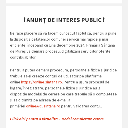
❗
ANUNȚ DE INTERES PUBLIC
❗
Ne face plăcere să vă facem cunoscut faptul că, pentru a pune
la dispoziția cetățenilor comunei servicii mai rapide și mai
eficiente, începând cu luna decembrie 2024, Primăria Sântana
de Mureș va demara procesul digitalizării serviciilor oferite
contribuabililor.
Pentru a putea demara procedura, persoanele fizice și juridice
trebuie să-și creeze conturi de utilizator pe platforma
online
https://online.sintana.ro
. Pentru a ușura procesul de
logare/înregistrare, persoanele fizice și juridice au la
dispoziție modelul de cerere pe care trebuie să o completeze
și să o trimită pe adresa de e-mail a
primăriei
online@cl.sintana.ro
pentru validarea contului.
Click aici pentru a vizualiza – Model completare cerere