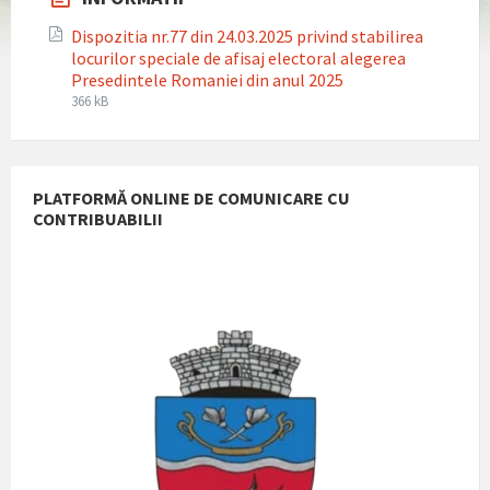
Dispozitia nr.77 din 24.03.2025 privind stabilirea
locurilor speciale de afisaj electoral alegerea
Presedintele Romaniei din anul 2025
File
File
366 kB
extension:
size:
pdf
PLATFORMĂ ONLINE DE COMUNICARE CU
CONTRIBUABILII