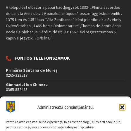
A települést elõször a pápai tizedjegyzék 1332- „Phinta sacerdos
de sancta Anna solvit V banales antiquos”-összefüggésben említi .
1375-ben és 1451-ban “Villa Zenthanna”-ként jelentkezik a Székely
Oklevéltárban , 1465-ben a Diplomatarium „Thomas de Zenth Anna
ecclesie plebanus “-áról tudósít . Az 1567. évi regesztrumban 5
kapuval jegyzik . (Orbán B.)
FONTOS TELEFONSZAMOK
Primăria Sântana de Mureș
0265-323517
Gimnaziul Ion Chinezu
0365-882483
Dispensar Medical
0265-323507
Administrează consimțământul
Poliție
0265-323407
Pentru a oferi cea mai bună experiență, folosim tehnologii, cum ar fi cookie-uri,
pentru a stoca și/sau accesa informațiile despre dispozitive.