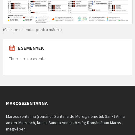
(Click pe calendar pentru mărire)
ESEMENYEK
There are no events
MAROSSZENTANNA
Marosszentanna (románul: Sântana de Mureș, németül: Sankt Anna
an der Mieresch, latinul Sancta Anna) község Romániában Maros
megyében.