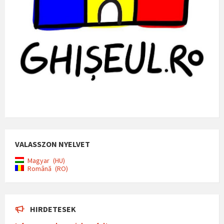
VALASSZON NYELVET
Magyar
HU
Română
RO
HIRDETESEK