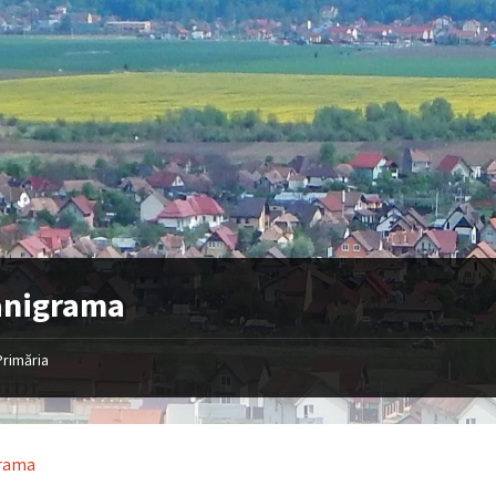
anigrama
Primăria
rama