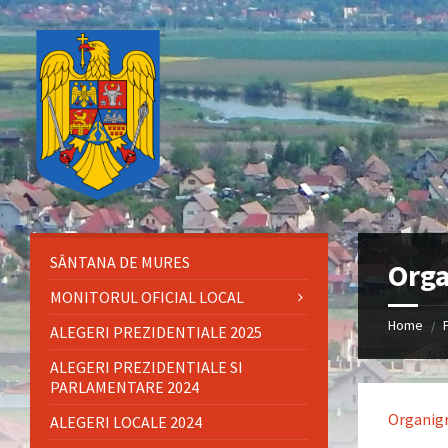
Skip
Skip
Skip
Skip
to
to
to
to
content
left
right
footer
sidebar
sidebar
SÂNTANA DE MURES
Org
MONITORUL OFICIAL LOCAL
Home
/
ALEGERI PREZIDENTIALE 2025
ALEGERI PREZIDENTIALE SI
PARLAMENTARE 2024
Organig
ALEGERI LOCALE 2024