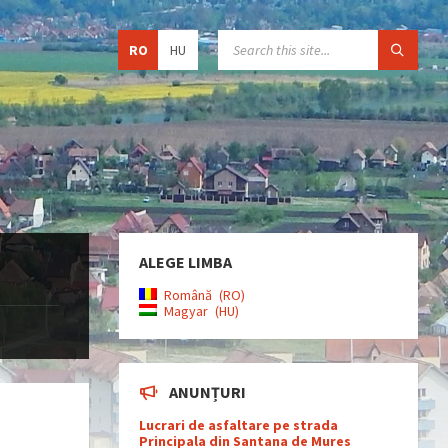
Choose
SEARCH:
RO
HU
language:
ALEGE LIMBA
Română
RO
Magyar
HU
ANUNȚURI
Lucrari de asfaltare pe strada
Principala din Santana de Mures