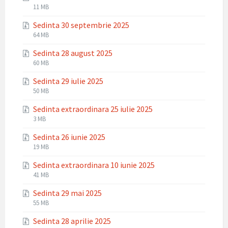
File
File
11 MB
extension:
size:
Sedinta 30 septembrie 2025
zip
File
File
64 MB
extension:
size:
Sedinta 28 august 2025
zip
File
File
60 MB
extension:
size:
Sedinta 29 iulie 2025
zip
File
File
50 MB
extension:
size:
Sedinta extraordinara 25 iulie 2025
zip
File
File
3 MB
extension:
size:
Sedinta 26 iunie 2025
zip
File
File
19 MB
extension:
size:
Sedinta extraordinara 10 iunie 2025
zip
File
File
41 MB
extension:
size:
Sedinta 29 mai 2025
zip
File
File
55 MB
extension:
size:
Sedinta 28 aprilie 2025
zip