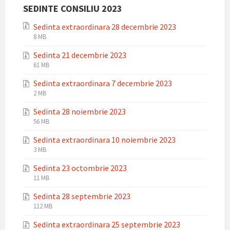
zip
SEDINTE CONSILIU 2023
Sedinta extraordinara 28 decembrie 2023
File
File
8 MB
extension:
size:
Sedinta 21 decembrie 2023
zip
File
File
61 MB
extension:
size:
Sedinta extraordinara 7 decembrie 2023
zip
File
File
2 MB
extension:
size:
Sedinta 28 noiembrie 2023
zip
File
File
56 MB
extension:
size:
Sedinta extraordinara 10 noiembrie 2023
zip
File
File
3 MB
extension:
size:
Sedinta 23 octombrie 2023
zip
File
File
11 MB
extension:
size:
Sedinta 28 septembrie 2023
zip
File
File
112 MB
extension:
size:
Sedinta extraordinara 25 septembrie 2023
zip