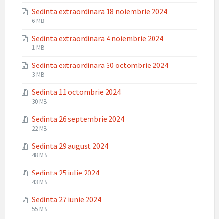
extension:
size:
Sedinta extraordinara 18 noiembrie 2024
zip
File
File
6 MB
extension:
size:
Sedinta extraordinara 4 noiembrie 2024
zip
File
File
1 MB
extension:
size:
Sedinta extraordinara 30 octombrie 2024
zip
File
File
3 MB
extension:
size:
Sedinta 11 octombrie 2024
zip
File
File
30 MB
extension:
size:
Sedinta 26 septembrie 2024
zip
File
File
22 MB
extension:
size:
Sedinta 29 august 2024
zip
File
File
48 MB
extension:
size:
Sedinta 25 iulie 2024
zip
File
File
43 MB
extension:
size:
Sedinta 27 iunie 2024
zip
File
File
55 MB
extension:
size: