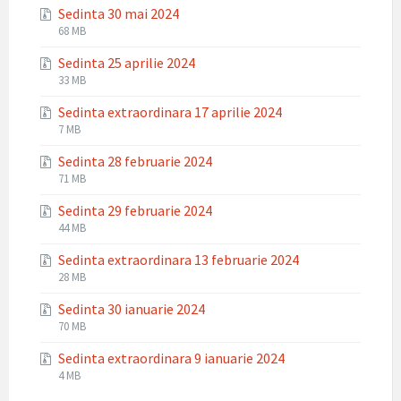
Sedinta 30 mai 2024
zip
File
File
68 MB
extension:
size:
Sedinta 25 aprilie 2024
zip
File
File
33 MB
extension:
size:
Sedinta extraordinara 17 aprilie 2024
zip
File
File
7 MB
extension:
size:
Sedinta 28 februarie 2024
zip
File
File
71 MB
extension:
size:
Sedinta 29 februarie 2024
zip
File
File
44 MB
extension:
size:
Sedinta extraordinara 13 februarie 2024
zip
File
File
28 MB
extension:
size:
Sedinta 30 ianuarie 2024
zip
File
File
70 MB
extension:
size:
Sedinta extraordinara 9 ianuarie 2024
zip
File
File
4 MB
extension:
size: