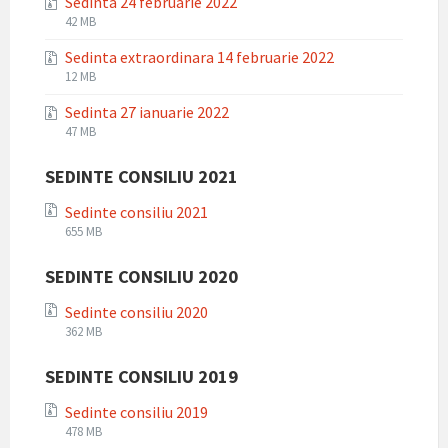
Sedinta 24 februarie 2022
zip
File
File
42 MB
extension:
size:
Sedinta extraordinara 14 februarie 2022
zip
File
File
12 MB
extension:
size:
Sedinta 27 ianuarie 2022
zip
File
File
47 MB
extension:
size:
zip
SEDINTE CONSILIU 2021
Sedinte consiliu 2021
File
File
655 MB
extension:
size:
zip
SEDINTE CONSILIU 2020
Sedinte consiliu 2020
File
File
362 MB
extension:
size:
zip
SEDINTE CONSILIU 2019
Sedinte consiliu 2019
File
File
478 MB