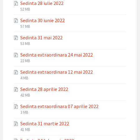
Sedinta 28 iulie 2022
zip
File
File
52 MB
extension:
size:
Sedinta 30 iunie 2022
zip
File
File
57 MB
extension:
size:
Sedinta 31 mai 2022
zip
File
File
53 MB
extension:
size:
Sedinta extraordinara 24 mai 2022
zip
File
File
22 MB
extension:
size:
Sedinta extraordinara 12 mai 2022
zip
File
File
4 MB
extension:
size:
Sedinta 28 aprilie 2022
zip
File
File
42 MB
extension:
size:
Sedinta extraordinara 07 aprilie 2022
zip
File
File
3 MB
extension:
size:
Sedinta 31 martie 2022
zip
File
File
41 MB
extension:
size: