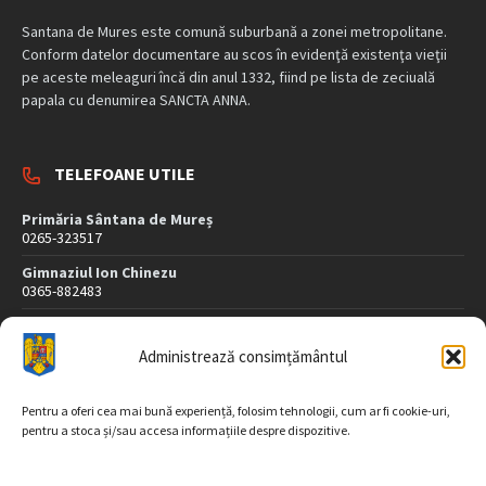
Santana de Mures este comună suburbană a zonei metropolitane.
Conform datelor documentare au scos în evidenţă existenţa vieţii
pe aceste meleaguri încă din anul 1332, fiind pe lista de zeciuală
papala cu denumirea SANCTA ANNA.
TELEFOANE UTILE
Primăria Sântana de Mureș
0265-323517
Gimnaziul Ion Chinezu
0365-882483
Dispensar Medical
0265-323507
Administrează consimțământul
Poliție
0265-323407
Pentru a oferi cea mai bună experiență, folosim tehnologii, cum ar fi cookie-uri,
pentru a stoca și/sau accesa informațiile despre dispozitive.
DATE DE CONTACT