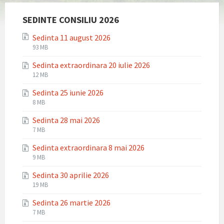
SEDINTE CONSILIU 2026
Sedinta 11 august 2026
File
File
93 MB
extension:
size:
Sedinta extraordinara 20 iulie 2026
zip
File
File
12 MB
extension:
size:
Sedinta 25 iunie 2026
zip
File
File
8 MB
extension:
size:
Sedinta 28 mai 2026
zip
File
File
7 MB
extension:
size:
Sedinta extraordinara 8 mai 2026
zip
File
File
9 MB
extension:
size:
Sedinta 30 aprilie 2026
zip
File
File
19 MB
extension:
size:
Sedinta 26 martie 2026
zip
File
File
7 MB
extension:
size: