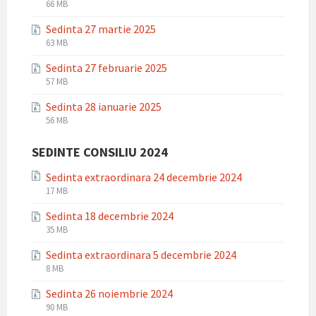
File
File
66 MB
extension:
size:
Sedinta 27 martie 2025
zip
File
File
63 MB
extension:
size:
Sedinta 27 februarie 2025
zip
File
File
57 MB
extension:
size:
Sedinta 28 ianuarie 2025
zip
File
File
56 MB
extension:
size:
zip
SEDINTE CONSILIU 2024
Sedinta extraordinara 24 decembrie 2024
File
File
17 MB
extension:
size:
Sedinta 18 decembrie 2024
zip
File
File
35 MB
extension:
size:
Sedinta extraordinara 5 decembrie 2024
zip
File
File
8 MB
extension:
size:
Sedinta 26 noiembrie 2024
zip
File
File
90 MB