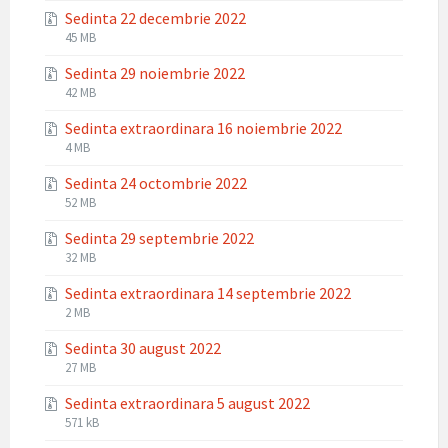
extension:
size:
Sedinta 22 decembrie 2022
zip
File
File
45 MB
extension:
size:
Sedinta 29 noiembrie 2022
zip
File
File
42 MB
extension:
size:
Sedinta extraordinara 16 noiembrie 2022
zip
File
File
4 MB
extension:
size:
Sedinta 24 octombrie 2022
zip
File
File
52 MB
extension:
size:
Sedinta 29 septembrie 2022
zip
File
File
32 MB
extension:
size:
Sedinta extraordinara 14 septembrie 2022
zip
File
File
2 MB
extension:
size:
Sedinta 30 august 2022
zip
File
File
27 MB
extension:
size:
Sedinta extraordinara 5 august 2022
zip
File
File
571 kB
extension:
size: