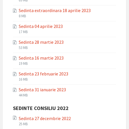
69 MB
extension:
size:
Sedinta extraordinara 18 aprilie 2023
zip
File
File
8 MB
extension:
size:
Sedinta 04 aprilie 2023
zip
File
File
17 MB
extension:
size:
Sedinta 28 martie 2023
zip
File
File
53 MB
extension:
size:
Sedinta 16 martie 2023
zip
File
File
19 MB
extension:
size:
Sedinta 23 februarie 2023
zip
File
File
16 MB
extension:
size:
Sedinta 31 ianuarie 2023
zip
File
File
44 MB
extension:
size:
zip
SEDINTE CONSILIU 2022
Sedinta 27 decembrie 2022
File
File
25 MB