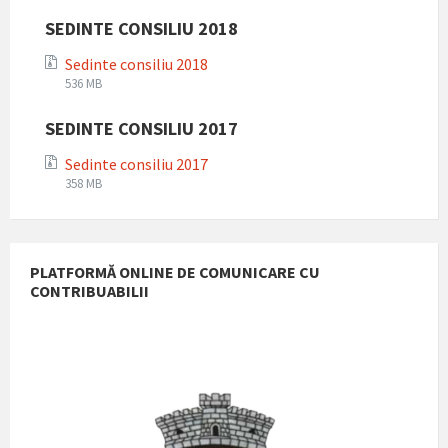
extension:
size:
zip
SEDINTE CONSILIU 2018
Sedinte consiliu 2018
File
File
536 MB
extension:
size:
zip
SEDINTE CONSILIU 2017
Sedinte consiliu 2017
File
File
358 MB
extension:
size:
zip
PLATFORMĂ ONLINE DE COMUNICARE CU
CONTRIBUABILII