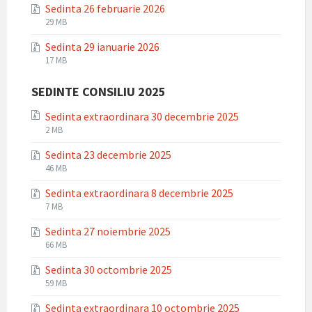
Sedinta 26 februarie 2026
zip
File
File
29 MB
extension:
size:
Sedinta 29 ianuarie 2026
zip
File
File
17 MB
extension:
size:
zip
SEDINTE CONSILIU 2025
Sedinta extraordinara 30 decembrie 2025
File
File
2 MB
extension:
size:
Sedinta 23 decembrie 2025
zip
File
File
46 MB
extension:
size:
Sedinta extraordinara 8 decembrie 2025
zip
File
File
7 MB
extension:
size:
Sedinta 27 noiembrie 2025
zip
File
File
66 MB
extension:
size:
Sedinta 30 octombrie 2025
zip
File
File
59 MB
extension:
size:
Sedinta extraordinara 10 octombrie 2025
zip