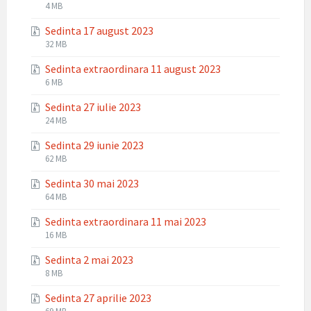
File
File
4 MB
extension:
size:
Sedinta 17 august 2023
zip
File
File
32 MB
extension:
size:
Sedinta extraordinara 11 august 2023
zip
File
File
6 MB
extension:
size:
Sedinta 27 iulie 2023
zip
File
File
24 MB
extension:
size:
Sedinta 29 iunie 2023
zip
File
File
62 MB
extension:
size:
Sedinta 30 mai 2023
zip
File
File
64 MB
extension:
size:
Sedinta extraordinara 11 mai 2023
zip
File
File
16 MB
extension:
size:
Sedinta 2 mai 2023
zip
File
File
8 MB
extension:
size:
Sedinta 27 aprilie 2023
zip
File
File