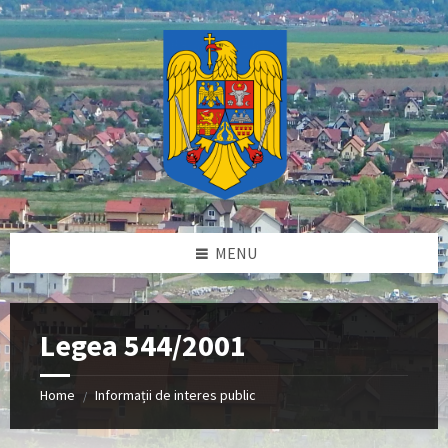
Skip
Skip
Skip
Skip
to
to
to
to
content
left
right
footer
sidebar
sidebar
MENU
Legea 544/2001
Home
Informații de interes public
/