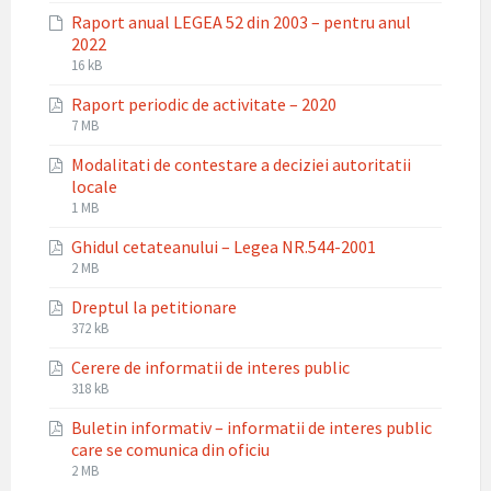
extension:
size:
Raport anual LEGEA 52 din 2003 – pentru anul
xlsx
2022
File
File
16 kB
extension:
size:
Raport periodic de activitate – 2020
xlsx
File
File
7 MB
extension:
size:
Modalitati de contestare a deciziei autoritatii
pdf
locale
File
File
1 MB
extension:
size:
Ghidul cetateanului – Legea NR.544-2001
pdf
File
File
2 MB
extension:
size:
Dreptul la petitionare
pdf
File
File
372 kB
extension:
size:
Cerere de informatii de interes public
pdf
File
File
318 kB
extension:
size:
Buletin informativ – informatii de interes public
pdf
care se comunica din oficiu
File
File
2 MB
extension: