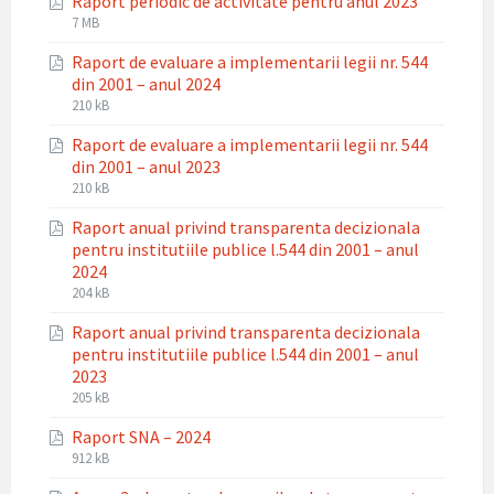
Raport periodic de activitate pentru anul 2023
pdf
File
File
7 MB
extension:
size:
Raport de evaluare a implementarii legii nr. 544
pdf
din 2001 – anul 2024
File
File
210 kB
extension:
size:
Raport de evaluare a implementarii legii nr. 544
pdf
din 2001 – anul 2023
File
File
210 kB
extension:
size:
Raport anual privind transparenta decizionala
pdf
pentru institutiile publice l.544 din 2001 – anul
2024
File
File
204 kB
extension:
size:
Raport anual privind transparenta decizionala
pdf
pentru institutiile publice l.544 din 2001 – anul
2023
File
File
205 kB
extension:
size:
Raport SNA – 2024
pdf
File
File
912 kB
extension:
size: