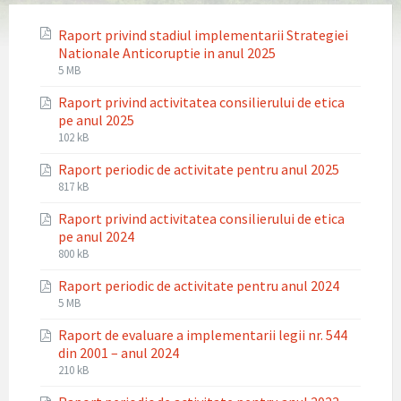
Raport privind stadiul implementarii Strategiei
Nationale Anticoruptie in anul 2025
File
File
5 MB
extension:
size:
Raport privind activitatea consilierului de etica
pdf
pe anul 2025
File
File
102 kB
extension:
size:
Raport periodic de activitate pentru anul 2025
pdf
File
File
817 kB
extension:
size:
Raport privind activitatea consilierului de etica
pdf
pe anul 2024
File
File
800 kB
extension:
size:
Raport periodic de activitate pentru anul 2024
pdf
File
File
5 MB
extension:
size:
Raport de evaluare a implementarii legii nr. 544
pdf
din 2001 – anul 2024
File
File
210 kB
extension:
size: