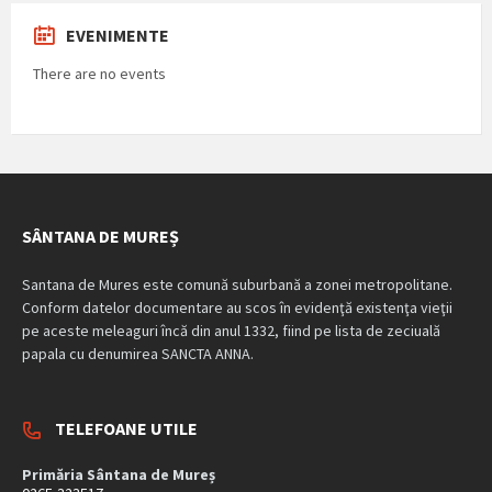
EVENIMENTE
There are no events
SÂNTANA DE MUREȘ
Santana de Mures este comună suburbană a zonei metropolitane.
Conform datelor documentare au scos în evidenţă existenţa vieţii
pe aceste meleaguri încă din anul 1332, fiind pe lista de zeciuală
papala cu denumirea SANCTA ANNA.
TELEFOANE UTILE
Primăria Sântana de Mureș