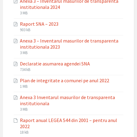
Anexa 3 – Inventarul masurilor de transparenta
pdf
institutionala 2024
File
File
3 MB
extension:
size:
Raport SNA – 2023
pdf
File
File
903 kB
extension:
size:
Anexa 3 – Inventarul masurilor de transparenta
pdf
institutionala 2023
File
File
3 MB
extension:
size:
Declaratie asumarea agendei SNA
pdf
File
File
734 kB
extension:
size:
Plan de integritate a comunei pe anul 2022
pdf
File
File
1 MB
extension:
size:
Anexa 3 Inventarul masurilor de transparenta
pdf
institutionala
File
File
3 MB
extension:
size:
Raport anual LEGEA 544 din 2001 – pentru anul
pdf
2022
File
File
18 kB