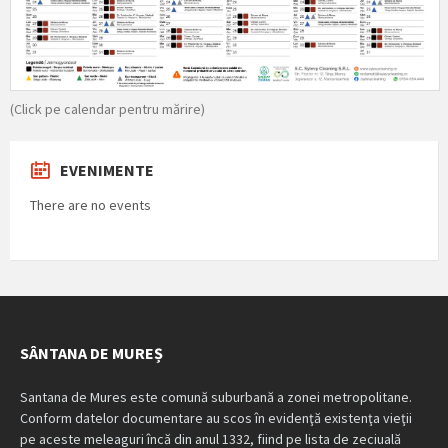
(Click pe calendar pentru mărire)
EVENIMENTE
There are no events
SÂNTANA DE MUREȘ
Santana de Mures este comună suburbană a zonei metropolitane.
Conform datelor documentare au scos în evidenţă existenţa vieţii
pe aceste meleaguri încă din anul 1332, fiind pe lista de zeciuală