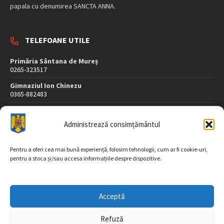
papala cu denumirea SANCTA ANNA.
TELEFOANE UTILE
Primăria Sântana de Mureș
0265-323517
Gimnaziul Ion Chinezu
0365-882483
Dispensar Medical
0265-323507
Administrează consimțământul
Poliție
0265-323407
Pentru a oferi cea mai bună experiență, folosim tehnologii, cum ar fi cookie-uri,
pentru a stoca și/sau accesa informațiile despre dispozitive.
DATE DE CONTACT
Acceptă
Str. Morii nr. 26
547565 Sântana de Mureş
Refuză
jud. Mureș