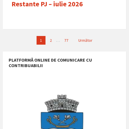
Restante PJ – iulie 2026
Paginație
1
2
…
77
Următor
articole
PLATFORMĂ ONLINE DE COMUNICARE CU
CONTRIBUABILII