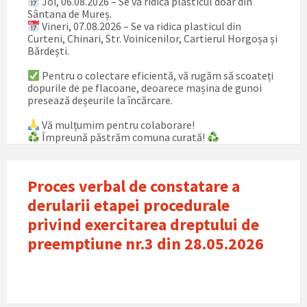
Joi, 06.08.2026 – Se va ridica plasticul doar din
Sântana de Mureș.
Vineri, 07.08.2026 – Se va ridica plasticul din
Curteni, Chinari, Str. Voinicenilor, Cartierul Horgoșa și
Bărdești.
Pentru o colectare eficientă, vă rugăm să scoateți
dopurile de pe flacoane, deoarece mașina de gunoi
presează deșeurile la încărcare.
Vă mulțumim pentru colaborare!
Împreună păstrăm comuna curată!
Proces verbal de constatare a
derularii etapei procedurale
privind exercitarea dreptului de
preemptiune nr.3 din 28.05.2026