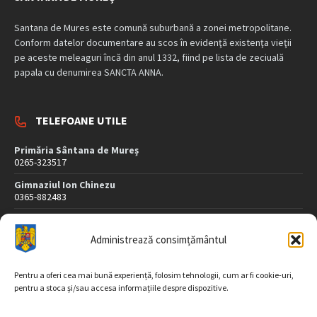
Santana de Mures este comună suburbană a zonei metropolitane.
Conform datelor documentare au scos în evidenţă existenţa vieţii
pe aceste meleaguri încă din anul 1332, fiind pe lista de zeciuală
papala cu denumirea SANCTA ANNA.
TELEFOANE UTILE
Primăria Sântana de Mureș
0265-323517
Gimnaziul Ion Chinezu
0365-882483
Dispensar Medical
0265-323507
Administrează consimțământul
Poliție
0265-323407
Pentru a oferi cea mai bună experiență, folosim tehnologii, cum ar fi cookie-uri,
pentru a stoca și/sau accesa informațiile despre dispozitive.
DATE DE CONTACT