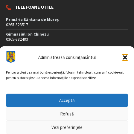
TELEFOANE UTILE
Primăria Sântana de Mureș
0265-323517
Gimnaziul Ion Chinezu
0365-882483
Dispensar Medical
0265-323507
Administrează consimțământul
Poliție
0265-323407
Pentru a oferi cea mai bună experiență, folosim tehnologii, cum ar fi cookie-uri,
pentru a stoca și/sau accesa informațiile despre dispozitive.
DATE DE CONTACT
Acceptă
Str. Morii nr. 26
547565 Sântana de Mureş
Refuză
jud. Mureș
Vezi preferințele
Tel/fax: 0265-323517, 323518
Email: registratura@sintana.ro, sintana@cjmures.ro