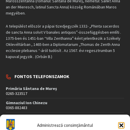
Marosszentanna (románul: Sântana de Mureș, németül: Sankt Anna
an der Mieresch, latinul Sancta Anna) község Romániában Maros
megyében.
A települést elõször a pápai tizedjegyzék 1332- „Phinta sacerdos
de sancta Anna solvit V banales antiquos”-összefüggésben említi .
1375-ben és 1451-ban “Villa Zenthanna”-ként jelentkezik a Székely
Oklevéltárban , 1465-ben a Diplomatarium „Thomas de Zenth Anna
ecclesie plebanus “-áról tudósít . Az 1567. évi regesztrumban 5
kapuval jegyzik . (Orbán B.)
FONTOS TELEFONSZAMOK
Primăria Sântana de Mureș
0265-323517
Gimnaziul Ion Chinezu
0365-882483
Dispensar Medical
0265-323507
Administrează consimțământul